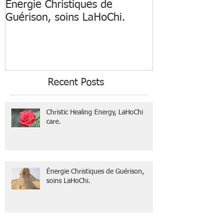
Énergie Christiques de
Connectons n
Guérison, soins LaHoChi.
nature pour n
santé morale 
Recent Posts
Christic Healing Energy, LaHoChi
care.
Énergie Christiques de Guérison,
soins LaHoChi.