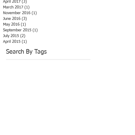
April 2017
(3)
3 posts
March 2017
(1)
1 post
November 2016
(1)
1 post
June 2016
(3)
3 posts
May 2016
(1)
1 post
September 2015
(1)
1 post
July 2015
(2)
2 posts
April 2015
(1)
1 post
Search By Tags
Thérapie
Yoga et thérapie
ayurveda
cap 33 Lacanau
coaching yoga
concentration
conscience yoga atman
corps causal
cours de Hatha Yoga Bassin d'Arcachon
cours de hatha yoga lacanau océan
decathlon
hatha yoga
lâcher le contrôle
méditation
mérignac
pranayama
ressourcer
saint médar en jalles
soin du corps mental et âme
soin énergétique
souffle et intebntion
yoga conscience
yoga du son
Follow Us