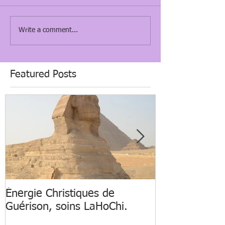
Write a comment...
Featured Posts
Énergie Christiques de
Connectons n
Guérison, soins LaHoChi.
nature pour n
santé morale 