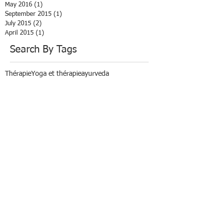
May 2016
(1)
1 post
September 2015
(1)
1 post
July 2015
(2)
2 posts
April 2015
(1)
1 post
Search By Tags
Thérapie
Yoga et thérapie
ayurveda
cap 33 Lacanau
coaching yoga
concentration
conscience yoga atman
corps causal
cours de Hatha Yoga Bassin d'Arcachon
cours de hatha yoga lacanau océan
decathlon
hatha yoga
lâcher le contrôle
méditation
mérignac
pranayama
ressourcer
saint médar en jalles
soin du corps mental et âme
soin énergétique
souffle et intebntion
yoga conscience
yoga du son
Follow Us